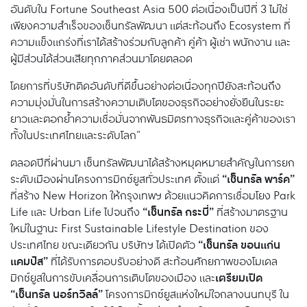
อันดับใน Fortune Southeast Asia 500 ต่อเนื่องเป็นปีที่ 3 ไม่ใช่
เพียงความสำเร็จของเซ็นทรัลพัฒนา แต่สะท้อนถึง Ecosystem ที่
ความแข็งแกร่งที่เราได้สร้างร่วมกับลูกค้า คู่ค้า ผู้เช่า พนักงาน และ
ผู้มีส่วนได้ส่วนเสียทุกภาคส่วนมาโดยตลอด
โดยการที่บริษัทติดอันดับที่ดีขึ้นอย่างต่อเนื่องทุกปียังสะท้อนถึง
ความมุ่งมั่นในการสร้างความเติบโตของธุรกิจอย่างยั่งยืนในระยะ
ยาวและตอกย้ำความเชื่อมั่นจากพันธมิตรทางธุรกิจและคู่ค้าของเรา
ทั้งในประเทศไทยและระดับโลก”
ตลอดปีที่ผ่านมา เซ็นทรัลพัฒนาได้สร้างหมุดหมายสำคัญในการยก
“เซ็นทรัล พาร์ค”
ระดับเมืองผ่านโครงการมิกซ์ยูสทั่วประเทศ ตั้งแต่
ที่สร้าง New Horizon ให้กรุงเทพฯ ด้วยแนวคิดการเชื่อมโยง Park
“เซ็นทรัล กระบี่”
Life และ Urban Life ไปจนถึง
ที่สร้างมาตรฐาน
ใหม่ในฐานะ First Sustainable Lifestyle Destination ของ
“เซ็นทรัล ขอนแก่น
ประเทศไทย ขณะเดียวกัน บริษัทฯ ได้เปิดตัว
แคมปัส”
ที่ได้รับการตอบรับอย่างดี สะท้อนศักยภาพของโมเดล
เตรียมเปิด
มิกซ์ยูสในการขับเคลื่อนการเติบโตของเมือง และ
“เซ็นทรัล นอร์ทวิลล์”
โครงการมิกซ์ยูสแห่งใหม่ใจกลางนนทบุรี ใน