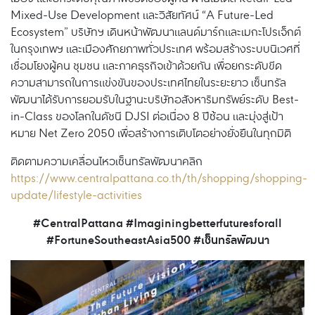
Mixed-Use Development และวิสัยทัศน์ “A Future-Led
Ecosystem” บริษัทฯ เดินหน้าพัฒนาแลนด์มาร์กและเมกะโปรเจ็กต์
ในกรุงเทพฯ และเมืองศักยภาพทั่วประเทศ พร้อมสร้างระบบนิเวศที่
เชื่อมโยงผู้คน ชุมชน และภาคธุรกิจเข้าด้วยกัน เพื่อยกระดับขีด
ความสามารถในการแข่งขันของประเทศไทยในระยะยาว เซ็นทรัล
พัฒนาได้รับการยอมรับในฐานะบริษัทอสังหาริมทรัพย์ระดับ Best-
in-Class ของโลกในดัชนี DJSI ต่อเนื่อง 8 ปีซ้อน และมุ่งสู่เป้า
หมาย Net Zero 2050 เพื่อสร้างการเติบโตอย่างยั่งยืนในทุกมิติ
ติดตามความเคลื่อนไหวเซ็นทรัลพัฒนาคลิก
https://www.centralpattana.co.th/th/shopping/shopping-
update/lifestyle-activities
#CentralPattana #Imaginingbetterfuturesforall
#FortuneSoutheastAsia500 #เซ็นทรัลพัฒนา