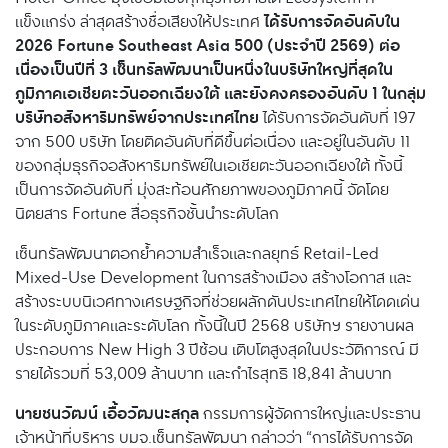
ได้รับการจัดอันดับใน
แข็งแกร่ง ล่าสุดสร้างชื่อเสียงให้ประเทศ
2026 Fortune Southeast Asia 500 (ประจำปี 2569) ต่อ
เนื่องเป็นปีที่ 3 เซ็นทรัลพัฒนาเป็นหนึ่งในบริษัทใหญ่ที่สุดใน
ภูมิภาคเอเชียตะวันออกเฉียงใต้ และยังคงครองอันดับ 1 ในกลุ่ม
บริษัทอสังหาริมทรัพย์จากประเทศไทย
ได้รับการจัดอันดับที่ 197
จาก 500 บริษัท โดยติดอันดับที่ดีขึ้นต่อเนื่อง และอยู่ในอันดับ 11
ของกลุ่มธุรกิจอสังหาริมทรัพย์ในเอเชียตะวันออกเฉียงใต้ ทั้งนี้
เป็นการจัดอันดับที่ มุ่งสะท้อนศักยภาพของภูมิภาคนี้ จัดโดย
นิตยสาร Fortune สื่อธุรกิจชั้นนำระดับโลก
เซ็นทรัลพัฒนาตอกย้ำความสำเร็จและกลยุทธ์ Retail-Led
Mixed-Use Development ในการสร้างเมือง สร้างโอกาส และ
สร้างระบบนิเวศทางเศรษฐกิจที่ช่วยผลักดันประเทศไทยให้โดดเด่น
ในระดับภูมิภาคและระดับโลก ทั้งนี้ในปี 2568 บริษัทฯ รายงานผล
ประกอบการ New High 3 ปีซ้อน เติบโตสูงสุดในประวัติการณ์ มี
รายได้รวมที่ 53,009 ล้านบาท และกำไรสุทธิ 18,841 ล้านบาท
นายชนวัฒน์ เอื้อวัฒนะสกุล
กรรมการผู้จัดการใหญ่และประธาน
เจ้าหน้าที่บริหาร บมจ.เซ็นทรัลพัฒนา กล่าวว่า “การได้รับการจัด