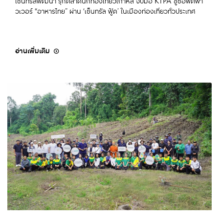
เซ็นทรัลพัฒนา รุกตลาดนักท่องเที่ยวเกาหลี จับมือ KTPA ชูซอฟต์พา
วเวอร์ “อาหารไทย” ผ่าน ‘เซ็นทรัล ฟู้ด’ ในเมืองท่องเที่ยวทั่วประเทศ
อ่านเพิ่มเติม