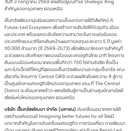
วันที่ 3 กรกฎาคม 2569 โดยตั้งอยู่บนทำเล Strategic Ring
สำคัญของกรุงเทพฯ ตอนเหนือ
เซ็นทรัลพัฒนามุ่งต่อยอดความแข็งแกร่งภายใต้วิสัยทัศน์ A
Future-Led Ecosystem เพื่อสร้างการเติบโตให้กับธุรกิจ เมือง
และประเทศ พร้อมยกระดับขีดความสามารถในการแข่งขันของ
ประเทศไทยบนเวทีโลกเดินหน้าแผนการลงทุนระยะยาว 5 ปี มูลค่า
110,000 ล้านบาท (ปี 2569-2573) เพื่อพัฒนาโครงการสำคัญที่
จะช่วยยกระดับศักยภาพของเมืองและเศรษฐกิจไทย อาทิ โครงการ
ต้นแบบเมืองแห่งอนาคตบนพื้นที่กว่า 750 ไร่ย่านรังสิต ซึ่งเป็น
เมกะโปรเจ็กต์ที่ใหญ่ที่สุดของเซ็นทรัลพัฒนาและกลุ่มเซ็นทรัล ขณะ
เดียวกัน โครงการ Central GR9 จะช่วยผลักดันพระราม 9 สู่การ
เป็นศูนย์กลางเศรษฐกิจใหม่ของกรุงเทพฯ ขณะที่ The Central
District จะเชื่อมลาดพร้าว–พหลโยธินสู่การเป็นย่านศูนย์กลางไลฟ์
สไตล์แห่งใหม่ของกรุงเทพฯ ตอนเหนือ
บริษัท เซ็นทรัลพัฒนา จำกัด (มหาชน)
ขับเคลื่อนอนาคตภายใต้
เจตจำนงค์แบรนด์ Imagining better futures for all โดยมี
บทบาทสำคัญในการขับเคลื่อนเศรษฐกิจ การท่องเที่ยว การพัฒนา
เมือง และยกระดับคุณภาพชีวิตของผู้คน ผ่านโมเดล Retail-Led