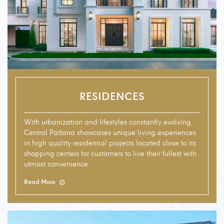
Residences
RESIDENCES
With urbanization and lifestyles constantly evolving,
Central Pattana showcases unique living experiences
in high quality residential projects located close to its
shopping centers for customers to live their fullest with
utmost convenience.
Read More