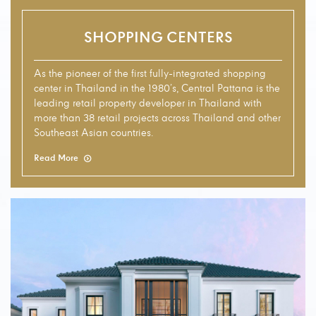
SHOPPING CENTERS
As the pioneer of the first fully-integrated shopping
center in Thailand in the 1980’s, Central Pattana is the
leading retail property developer in Thailand with
more than 38 retail projects across Thailand and other
Southeast Asian countries.
Read More