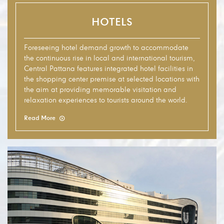
HOTELS
Foreseeing hotel demand growth to accommodate
the continuous rise in local and international tourism,
Central Pattana features integrated hotel facilities in
the shopping center premise at selected locations with
the aim at providing memorable visitation and
relaxation experiences to tourists around the world.
Read More