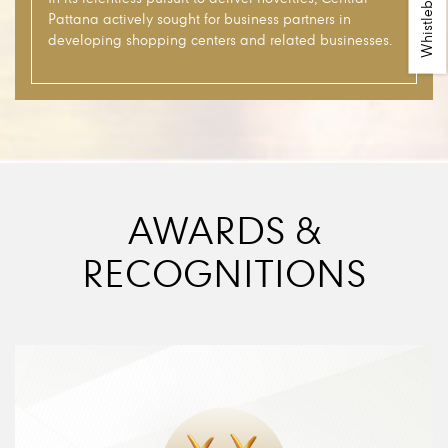
Whistleblowing
Pattana actively sought for business partners in
developing shopping centers and related businesses.
AWARDS &
RECOGNITIONS