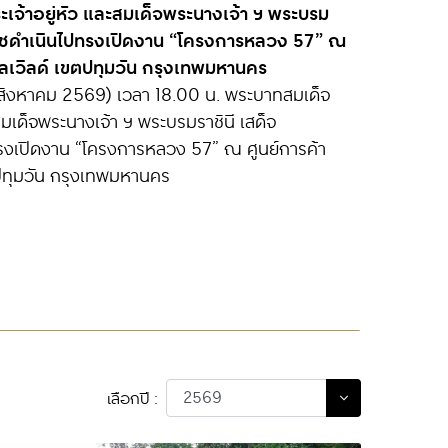
กตลาดนักท่องเที่ยวเกาหลี จับมือ KTPA ชูซอฟต์
ย” ผ่าน ‘เซ็นทรัล ฟู้ด’ ในเมืองท่องเที่ยวทั่ว
ัฒนา จำกัด (มหาชน) ร่วมกับ สมาคมส่งเสริมการ
าหลี (KTPA) ลงนามบันทึกข้อตกลงความร่วมมือ
ร่วมมือด้านการท่องเที่ยวระหว่างไทยและเกาหลี
นอาหารและเมนูไทยคุณภาพจาก "เซ็นทรัล ฟู้ด" ใน
นทรัล ครอบคลุมเมืองท่องเที่ยวสำคัญทั่วประเทศ
เลือกปี :