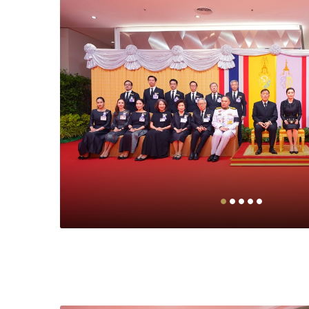
บรม
57” ณ
เด็จ
ค้า