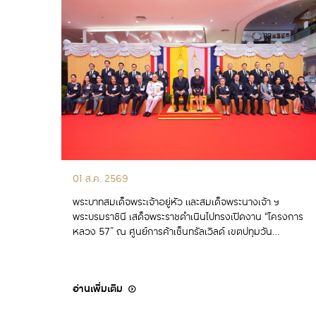
01 ส.ค. 2569
พระบาทสมเด็จพระเจ้าอยู่หัว และสมเด็จพระนางเจ้า ฯ
พระบรมราชินี เสด็จพระราชดำเนินไปทรงเปิดงาน “โครงการ
หลวง 57” ณ ศูนย์การค้าเซ็นทรัลเวิลด์ เขตปทุมวัน
กรุงเทพมหานคร
อ่านเพิ่มเติม