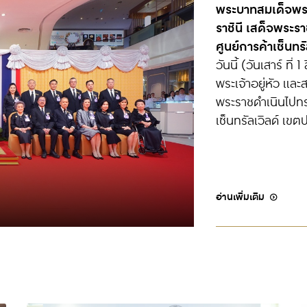
เซ็นทรัลพัฒนา รุ
พาวเวอร์ “อาหารไท
ประเทศ
บริษัท เซ็นทรัลพ
ท่องเที่ยวไทย-เก
(MOU) ต่อยอดความ
ผ่านการคัดสรรร้า
16 ศูนย์การค้าเซ็
อ่านเพิ่มเติม