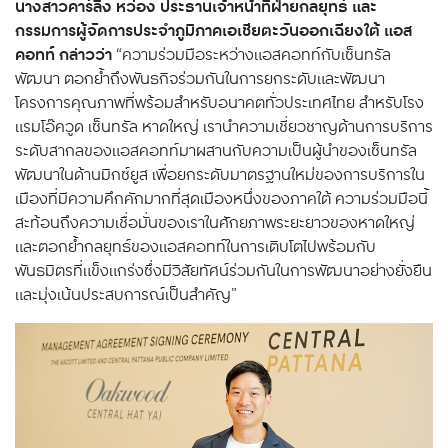
นางสาวคาร์ลิง หว่อง ประธานเจ้าหน้าที่ฝ่ายกลยุทธ์ และ
กรรมการผู้จัดการประจำภูมิภาคเอเชียตะวันออกเฉียงใต้ แอส
คอทท์ กล่าวว่า
“ความร่วมมือระหว่างแอสคอทท์กับเซ็นทรัล
พัฒนา ตอกย้ำถึงพันธกิจร่วมกันในการยกระดับและพัฒนา
โครงการคุณภาพที่พร้อมสำหรับอนาคตทั่วประเทศไทย สำหรับโรง
แรมโอ๊ควูด เซ็นทรัล หาดใหญ่ เรานำความเชี่ยวชาญด้านการบริการ
ระดับสากลของแอสคอทท์มาผสานกับความเป็นผู้นำของเซ็นทรัล
พัฒนาในด้านมิกซ์ยูส เพื่อยกระดับมาตรฐานใหม่ของการบริการใน
เมืองที่มีความคึกคักมากที่สุดเมืองหนึ่งของภาคใต้ ความร่วมมือนี้
สะท้อนถึงความเชื่อมั่นของเราในศักยภาพระยะยาวของหาดใหญ่
และตอกย้ำกลยุทธ์ของแอสคอทท์ในการเติบโตไปพร้อมกับ
พันธมิตรที่แข็งแกร่งซึ่งมีวิสัยทัศน์ร่วมกันในการพัฒนาอย่างยั่งยืน
และมุ่งเน้นประสบการณ์เป็นสำคัญ”