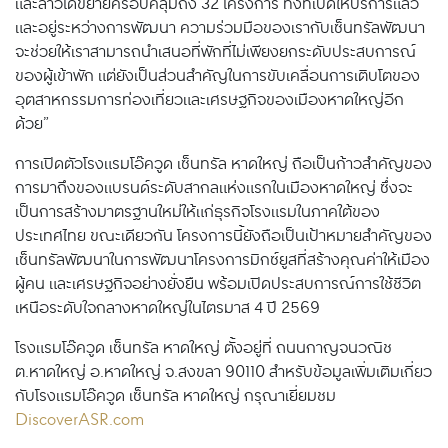
และลาวได้ขยายครอบคลุมถึง 32 โครงการ ทั้งที่เปิดให้บริการแล้ว
และอยู่ระหว่างการพัฒนา ความร่วมมือของเรากับเซ็นทรัลพัฒนา
จะช่วยให้เราสามารถนำเสนอที่พักที่ไม่เพียงยกระดับประสบการณ์
ของผู้เข้าพัก แต่ยังเป็นส่วนสำคัญในการขับเคลื่อนการเติบโตของ
อุตสาหกรรมการท่องเที่ยวและเศรษฐกิจของเมืองหาดใหญ่อีก
ด้วย”
การเปิดตัวโรงแรมโอ๊ควูด เซ็นทรัล หาดใหญ่ ถือเป็นก้าวสำคัญของ
การมาถึงของแบรนด์ระดับสากลแห่งแรกในเมืองหาดใหญ่ ซึ่งจะ
เป็นการสร้างมาตรฐานใหม่ให้แก่ธุรกิจโรงแรมในภาคใต้ของ
ประเทศไทย ขณะเดียวกัน โครงการนี้ยังถือเป็นเป้าหมายสำคัญของ
เซ็นทรัลพัฒนาในการพัฒนาโครงการมิกซ์ยูสที่สร้างคุณค่าให้เมือง
ผู้คน และเศรษฐกิจอย่างยั่งยืน พร้อมเปิดประสบการณ์การใช้ชีวิต
เหนือระดับใจกลางหาดใหญ่ในไตรมาส 4 ปี 2569
โรงแรมโอ๊ควูด เซ็นทรัล หาดใหญ่ ตั้งอยู่ที่ ถนนกาญจนวณิช
ต.หาดใหญ่ อ.หาดใหญ่ จ.สงขลา 90110 สำหรับข้อมูลเพิ่มเติมเกี่ยว
กับโรงแรมโอ๊ควูด เซ็นทรัล หาดใหญ่ กรุณาเยี่ยมชม
DiscoverASR.com