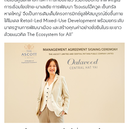
ถือเป็นศูนย์กลางการค้า การท่องเที่ยว รวมถึงมีบทบาทสำคัญใน
การเชื่อมโยงไทย–มาเลเซีย การพัฒนา ‘โรงแรมโอ๊ควูด เซ็นทรัล
หาดใหญ่’ จึงเป็นการเติมเต็มโครงการมิกซ์ยูสให้สมบูรณ์ยิ่งขึ้นภาย
ใต้โมเดล Retail-Led Mixed-Use Development พร้อมยกระดับ
มาตรฐานการพัฒนาเมือง และสร้างคุณค่าอย่างยั่งยืนในระยะยาว
ด้วยแนวคิด The Ecosystem for All”