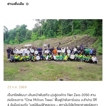
อ่านเพิ่มเติม
23 ก.ค. 2569
เซ็นทรัลพัฒนา เดินหน้าพันธกิจ มุ่งสู่องค์กร Net Zero 2050 สาน
ต่อโครงการ “One Million Trees” ฟื้นฟูป่าซับคาร์บอน จ.ลำปาง ปีที่
4 จับมือร่วมกับ “มูลนิธิแม่ฟ้าหลวงฯ – สถาบันวิจัยวิทยาศาสตร์สุขภา