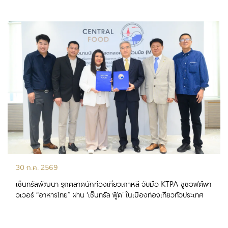
30 ก.ค. 2569
เซ็นทรัลพัฒนา รุกตลาดนักท่องเที่ยวเกาหลี จับมือ KTPA ชูซอฟต์พา
วเวอร์ “อาหารไทย” ผ่าน ‘เซ็นทรัล ฟู้ด’ ในเมืองท่องเที่ยวทั่วประเทศ