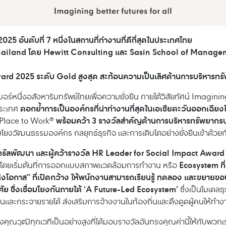
 อันดับที่ 7 หนึ่งในสถานที่ทำงานที่ดีที่สุดในประเทศไทย
hailand โดย Hewitt Consulting และ Sasin School of Managemen
 2025 ระดับ Gold สูงสุด สะท้อนความเป็นเลิศด้านการบริหารทรั
บอร์หนึ่งอสังหาริมทรัพย์ไทยเพื่อความยั่งยืน ภายใต้วิสัยทัศน์ Imagining
ตอกย้ำการเป็นองค์กรที่น่าทำงานที่สุดในเอเชียตะวันออกเฉี
ประเทศ
พร้อมคว้า 3 รางวัลสำคัญด้านการบริหารทรัพยากร
 Place to Work®
ยงวัฒนธรรมองค์กร กลยุทธ์ธุรกิจ และการเติบโตอย่างยั่งยืนเข้าด้วยกั
็นทรัลพัฒนา และผู้คว้ารางวัล HR Leader for Social Impact Award
Ecosystem ที
ว โดยเริ่มต้นที่การออกแบบสภาพแวดล้อมการทำงาน หรือ
ี่แห่งโอกาส” ที่เปิดกว้าง ให้พนักงานสามารถเรียนรู้ ทดลอง และข
าศัย ซึ่งเชื่อมโยงกันภายใต้ ‘A Future-Led Ecosystem’
ซึ่งเป็นโมเดลธ
นและกระจายรายได้ ส่งเสริมการจ้างงานในท้องถิ่นและดึงดูดผู้คนให้ทำงา
ฒิทุกเวทีเป็นอย่างสูงที่ได้มอบรางวัลอันทรงคุณค่านี้ให้กับพวกเรา