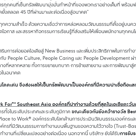
ารทุกคนที่เซ็นทรัลพัฒนามุ่งมั่นทำหน้าที่ของพวกเราอย่างเต็มที่ พร้อม
งตลอด 45 ปีที่ผ่านมาและต่อเนื่องสู่อนาคต”
จของทุกความสำเร็จ ด้วยความเชื่อว่าการหล่อหลอมวัฒนธรรมที่ตั้งอยู่
ปิดโอกาส และสรรหากิจกรรมการเรียนรู้ที่ส่งเสริมให้เพื่อนพนักงานท
 ส่งเสริมการต่อยอดไอเดียสู่ New Business และเพิ่มประสิทธิภาพในก
คัญกับ People Culture, People Caring และ People Development ผ
เส้นทางที่หลากหลาย ทั้งการขยายบทบาท การย้ายสายงาน และการพัฒนาสู
กิจในอนาคต
ด่น จึงส่งผลให้เซ็นทรัลพัฒนาเป็นองค์กรที่มีความน่าเชื่อถือและเป
rk For™ Southeast Asia
องค์กรที่น่าทำงานด้วยที่สุดในเอเชียตะวั
ขณะเดียวกันยังคว้ารางวัล Bes
รทั้งในระดับประเทศและระดับภูมิภาค
Place to Work® องค์กรระดับโลกด้านการประเมินวัฒนธรรมองค์กรและ
กรที่มีวัฒนธรรมการทำงานบนพื้นฐานของความไว้วางใจ (Trust-Based 
การรับ
นที่เปลี่ยนแปลงอย่างต่อเนื่อง นอกจากนี้ บริษัทฯ ยังได้รับ