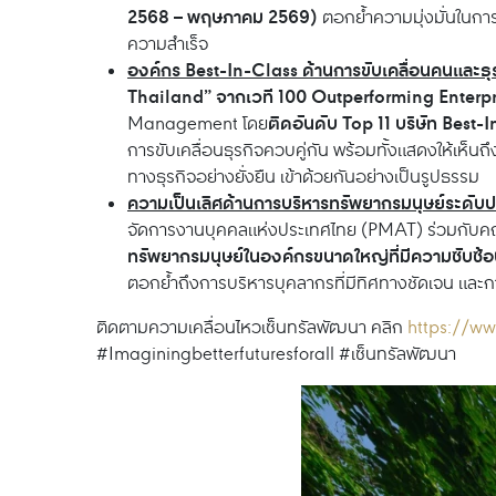
2568 – พฤษภาคม 2569)
ตอกย้ำความมุ่งมั่นในกา
ความสำเร็จ
องค์กร Best-In-Class ด้านการขับเคลื่อนคนและธ
Thailand” จากเวที 100 Outperforming Enterpr
ติดอันดับ Top 11 บริษัท Bes
Management โดย
การขับเคลื่อนธุรกิจควบคู่กัน พร้อมทั้งแสดงให้เห
ทางธุรกิจอย่างยั่งยืน เข้าด้วยกันอย่างเป็นรูปธรรม
ความเป็นเลิศด้านการบริหารทรัพยากรมนุษย์ระดับ
จัดการงานบุคคลแห่งประเทศไทย (PMAT) ร่วมกับค
ทรัพยากรมนุษย์ในองค์กรขนาดใหญ่ที่มีความซับซ
ตอกย้ำถึงการบริหารบุคลากรที่มีทิศทางชัดเจน และก
ติดตามความเคลื่อนไหวเซ็นทรัลพัฒนา คลิก
https://ww
#Imaginingbetterfuturesforall #เซ็นทรัลพัฒนา