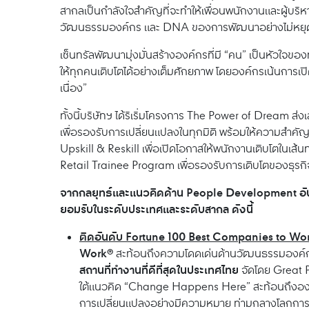
สากลเป็นกำลังใจสำคัญที่จะทำให้เพื่อนพนักงานและผู้บริห
วัฒนธรรมองค์กร และ DNA ของการพัฒนาอย่างไม่หยุดยั้
เซ็นทรัลพัฒนามุ่งมั่นสร้างองค์กรที่มี “คน” เป็นหัวใ
ให้ทุกคนเติบโตได้อย่างเต็มศักยภาพ โดยองค์กรเน้นการเ
เนื่อง”
ทั้งนี้บริษัทฯ ได้ริเริ่มโครงการ The Power of Dream
เพื่อรองรับการเปลี่ยนแปลงในทุกมิติ พร้อมให้ความสำ
Upskill & Reskill เพื่อเปิดโอกาสให้พนักงานเติบโตใน
Retail Trainee Program เพื่อรองรับการเติบโตของธุร
จากกลยุทธ์และแนวคิดด้าน People Development อันโดดเ
ยอมรับในระดับประเทศและระดับสากล ดังนี้
ติดอันดับ Fortune 100 Best Companies to Wo
Work®
สะท้อนถึงความโดดเด่นด้านวัฒนธรรมองค์ก
สถานที่ทำงานที่ดีที่สุดในประเทศไทย
จัดโดย Great 
ใต้แนวคิด “Change Happens Here” สะท้อนถึงองค์
การเปลี่ยนแปลงอย่างมีความหมาย ท่ามกลางโลกการทำงา