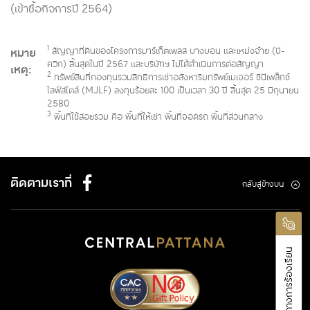
เวอร์ เซ็นเตอร์
(เข้าซื้อกิจการปี 2564)
8.
เอกมัย พาวเวอร์
2548
เช่า 
1
หมาย
สัญญาที่ดินของโครงการมาร์เก็ตเพลส บางบอน และเหม่งจ๋าย (บี-
เซ็นเตอร์
ควิก) สิ้นสุดในปี 2567 และบริษัทฯ ไม่ได้ดำเนินการต่อสัญญา
เหตุุ:
2
ทรัพย์สินที่กองทุนรวมสิทธิการเช่าอสังหาริมทรัพย์เมเจอร์ ซีนีเพล็กซ์
9.
มาร์เก็ตเพลส ลา
2549
เช่า 
ไลฟ์สไตล์ (MJLF) ลงทุนร้อยละ 100 เป็นเวลา 30 ปี สิ้นสุด 25 มิถุนายน
วิลล่า
2580
3
พื้นที่ใช้สอยรวม คือ พื้นที่ให้เช่า พื้นที่จอดรถ พื้นที่ส่วนกลาง
2
10.
ดิ อเวนิว รัชโยธิน
2550
เช่า 
11.
มาร์เก็ตเพลส พัทยา
2550
เช่า 
ติดตามเราที่
กลับสู่ข้างบน
12.
มาร์เก็ตเพลส นวมิ
2551
เช่า 
นทร์ ซิตี้ อเวนิว
13.
มาร์เก็ตเพลส นวมิ
2552
เช่า 
ช่องทางการร้องเรียน
นทร์ เฟสติวัล
14.
เหม่งจ๋าย (บี-ควิก)
2557
เช่า 