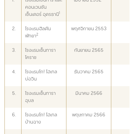
1.
โรงแรมเซ็นทาราและ
เมษายน 2552
2
คอนเวนชัน
1
เซ็นเตอร์ อุดรธานี
2.
โรงแรมฮิลตัน
พฤศจิกายน 2553
3
2
พัทยา
3.
โรงแรมเซ็นทารา
กันยายน 2565
2
โคราช
4.
โรงแรมโก! โฮเทล
ธันวาคม 2565
7
บ่อวิน
5.
โรงแรมเซ็นทารา
มีนาคม 2566
1
อุบล
6.
โรงแรมโก! โฮเทล
พฤษภาคม 2566
7
บ้านฉาง