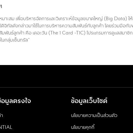
ศ
าะสม เพื่อบริหารจัดการและวิเคราะห์ข้อมูลขนาดใหญ่ (Big Data) ให้
ดิจิทัลดังกล่าวมาใช้ในการบริหารความสัมพันธ์กับลูกค้า โดยร่วมมือกับ
สัมพันธ์ลูกค้า คือ เดอะวัน (The 1 Card -T1C) โปรแกรมการดูแลสมาชิก
นกลุ่มเซ็นทรัล”
ข้อมูลตรงใจ
ข้อมูลเว็บไซต์
้า
นโยบายความเป็นส่วนตัว
NTIAL
นโยบายคุกกี้