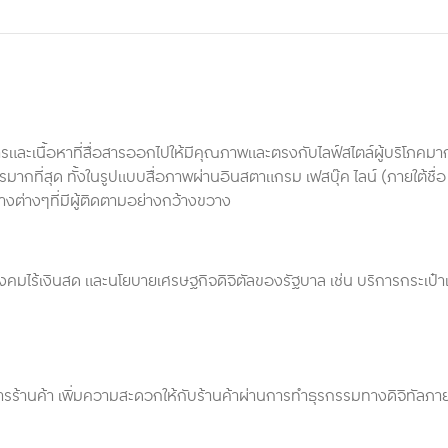
รและเนื้อหาที่สื่อสารออกไปให้มีคุณภาพและตรงกับไลฟ์สไตล์ผู้บริโภคมากข
มากที่สุด ทั้งในรูปแบบสื่อภาพผ่านอินสตาแกรม เฟสบุ๊ค ไลน์ (ภายใต้ชื่อ
ทางต่างๆที่มีผู้ติดตามอย่างกว้างขวาง
คมไร้เงินสด และนโยบายเศรษฐกิจดิจิตัลของรัฐบาล เช่น บริการกระเป๋าเ
ร้านค้า เพิ่มความสะดวกให้กับร้านค้าผ่านการทำธุรกรรมทางดิจิทัลภายใ