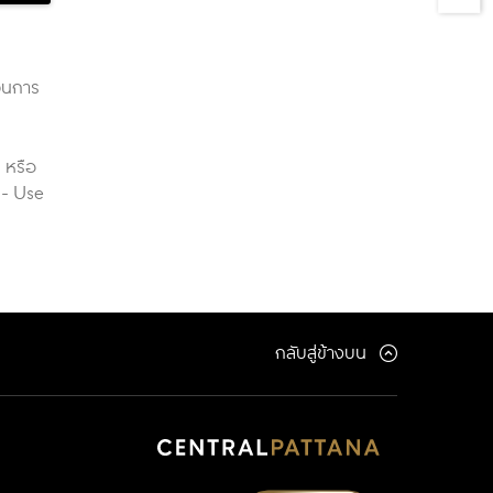
บวนการ
 หรือ
d- Use
กลับสู่ข้างบน