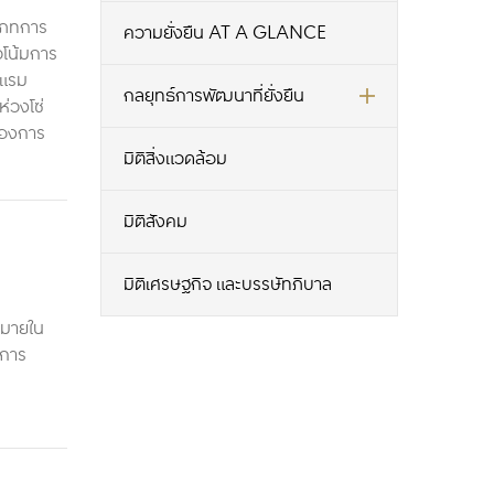
ะเภทการ
ความยั่งยืน AT A GLANCE
วโน้มการ
งแรม
กลยุทธ์การพัฒนาที่ยั่งยืน
่วงโซ่
ต้องการ
มิติสิ่งแวดล้อม
มิติสังคม
มิติเศรษฐกิจ และบรรษัทภิบาล
หมายใน
นการ