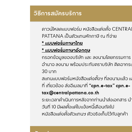
วิธีการสมัครบริการ
ดาวน์โหลดแบบฟอร์ม หนังสือแต่งตั้ง CENTRA
PATTANA เป็นตัวแทนหักภาษี ณ ที่จ่าย
* แบบฟอร์มภาษาไทย
* แบบฟอร์มภาษาอังกฤษ
กรอกข้อมูลของบริษัท และ ลงนามโดยกรรมการ หร
อำนาจ ลงนาม พร้อมประทับตราบริษัท ติดอากร
30 บาท
สแกนแบบฟอร์มหนังสือแต่งตั้งฯ ที่ลงนามแล้ว 
“cpn.e-tax”
cpn.e-
ที่ เกี่ยวข้อง ส่งอีเมลมาที่
tax@centralpattana.co.th
ระยะเวลาดำเนินการหลังจากท่านนำส่งเอกสาร นำส
วันที่ 10 มีผลตั้งแต่ใบแจ้งหนี้เดือนถัดไป
หนังสือแต่งตั้งตัวแทนฯ ตัวจริงเก็บไว้กับลูกค้า